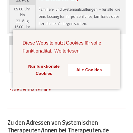
23. Aug
09:00 Uhr
Familien- und Systemaufstellungen – für alle, die
bis
eine Lösung für ihr persönliches, familiäres oder
23. Aug
berufliches Anliegen suchen.
16:00 Uhr
Familienaufstellung
10. Okt
Diese Website nutzt Cookies für volle
09:00 Uhr
Familien- und Systemaufstellungen – für alle, die
Funktionalität.
Weiterlesen
bis
eine Lösung für ihr persönliches, familiäres oder
10. Okt
berufliches Anliegen suchen.
16:00 Uhr
Nur funktionale
Alle Cookies
Cookies
⇒ Alle Seminartermine
Zu den Adressen von Systemischen
Therapeuten/innen bei Therapeuten.de